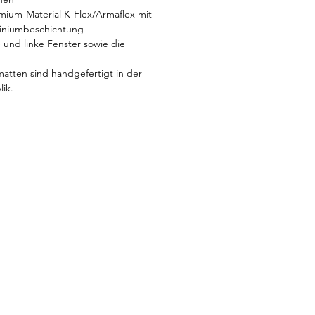
emium-Material K-Flex/Armaflex mit
miniumbeschichtung
te und linke Fenster sowie die
tten sind handgefertigt in der
ik.