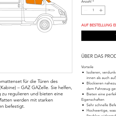
Anzahl
*
AUF BESTELLUNG E
ÜBER DAS PRO
Vorteile
Isolieren, verdun
innen als auch au
mattenset für die Türen des
Blockieren nahezu 
(Kabine) – GAZ GAZelle. Sie helfen,
dem Fahrzeug ge
 zu regulieren und bieten eine
Bieten eine perfe
 Matten werden mit starken
Eigenschaften
Sehr schnelle B
 befestigt.
Hochwertige, wass
Strahlen widerste