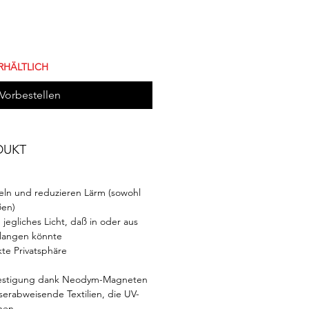
RHÄLTLICH
Vorbestellen
DUKT
keln und reduzieren Lärm (sowohl
ßen)
jegliches Licht, daß in oder aus
langen könnte
kte Privatsphäre
efestigung dank Neodym-Magneten
erabweisende Textilien, die UV-
hen