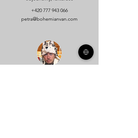
+420 777 943 066
petra@bohemianvan.com
Dan
technické dotazy
+420 608 740 536
dan@bohemianvan.com
Vorname