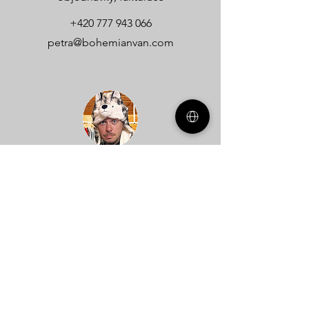
+420 777 943 066
petra@bohemianvan.com
Dan
technické dotazy
+420 608 740 536
dan@bohemianvan.com
Vorname