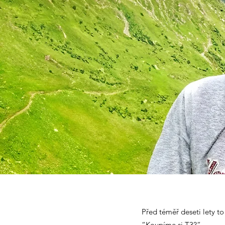
Před téměř deseti lety t
“Koupíme si T3?”