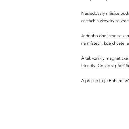
Následovaly měsíce budov
cestách a vždycky se vrac
Jednoho dne jsme se zaměř
na místech, kde chcete, 
A tak vznikly magnetické
friendly.
Co víc si přát? 
A přesně to je Bohemian