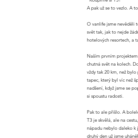
A pak už se to vezlo. A t
O vanlife jsme nevěděli t
svět tak, jak to nejde žá
hotelových resortech, a ta
Naším prvním projektem b
chutná svět na kolech. Do
vždy tak 20 km, než bylo
tapec, který byl víc než 
nadšení, když jsme se po
si spoustu radosti.
Pak to ale přišlo. A bol
T3 je skvělá, ale na cest
nápadu nebylo daleko k j
druhý den už jsme uháně