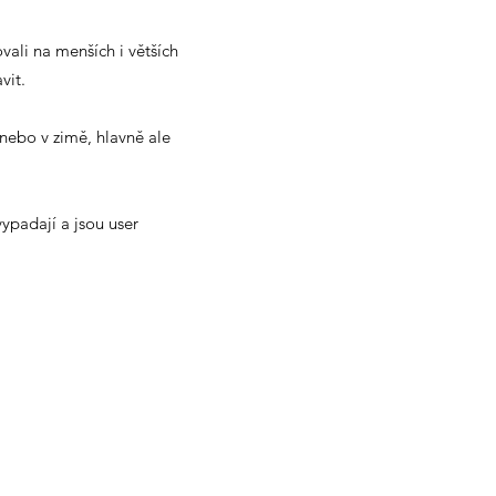
ali na menších i větších
avit.
 nebo v zimě, hlavně ale
ypadají a jsou user