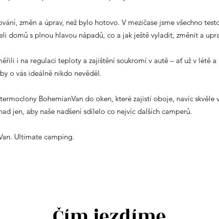
ání, změn a úprav, než bylo hotovo. V mezičase jsme všechno testov
eli domů s plnou hlavou nápadů, co a jak ještě vyladit, změnit a upr
ili i na regulaci teploty a zajištění soukromí v autě – ať už v létě a
aby o vás ideálně nikdo nevěděl.
 termoclony BohemianVan do oken, které zajistí oboje, navíc skvěle v
Snad jen, aby naše nadšení sdílelo co nejvíc dalších camperů.
Van. Ultimate camping.
Čím jezdíme