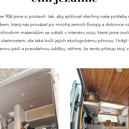
r 906 jsme si postavili tak, aby splňoval všechny naše potřeby na
kem, který nás provázel po mnoha zemích Evropy a dokonce ná
přírodním materiálům se odráží v interiéru vozu, které jsme zvolil
vlastnostem, ale také kvůli jejich ekologickému přínosu. I když 
enou péči a pravidelnou údržbu, věříme, že tento přístup stojí z