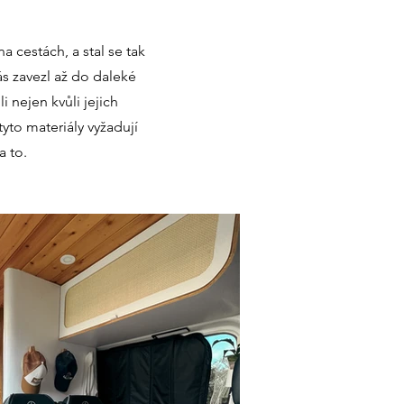
 cestách, a stal se tak
s zavezl až do daleké
i nejen kvůli jejich
tyto materiály vyžadují
a to.