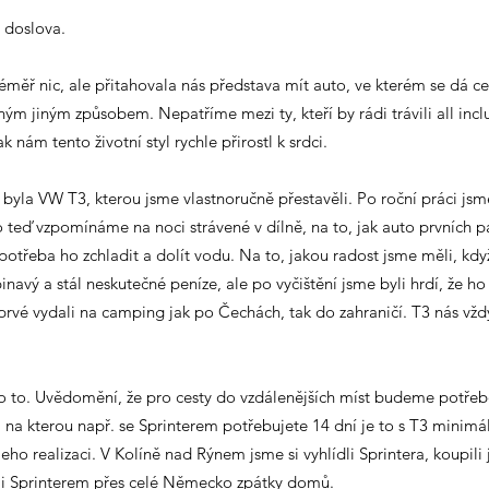
o doslova.
éměř nic, ale přitahovala nás představa mít auto, ve kterém se dá c
dným jiným způsobem. Nepatříme mezi ty, kteří by rádi trávili all inc
k nám tento životní styl rychle přirostl k srdci.
yla VW T3, kterou jsme vlastnoručně přestavěli. Po roční práci jsme
 teď vzpomínáme na noci strávené v dílně, na to, jak auto prvních pá
 potřeba ho zchladit a dolít vodu. Na to, jakou radost jsme měli, kd
špinavý a stál neskutečné peníze, ale po vyčištění jsme byli hrdí, že 
prvé vydali na camping jak po Čechách, tak do zahraničí. T3 nás vždy
elo to. Uvědomění, že pro cesty do vzdálenějších míst budeme potře
u, na kterou např. se Sprinterem potřebujete 14 dní je to s T3 minim
eho realizaci. V Kolíně nad Rýnem jsme si vyhlídli Sprintera, koupil
li Sprinterem přes celé Německo zpátky domů.