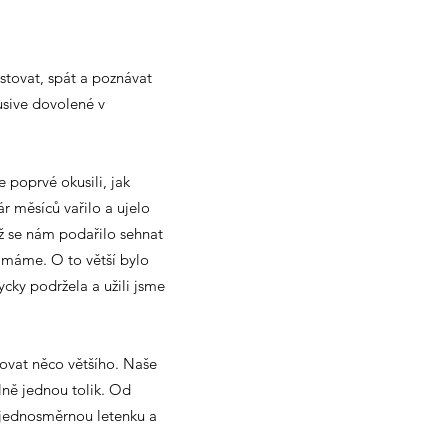
estovat, spát a poznávat
lusive dovolené v
 poprvé okusili, jak
r měsíců vařilo a ujelo
yž se nám podařilo sehnat
ho máme. O to větší bylo
cky podržela a užili jsme
bovat něco většího. Naše
álně jednou tolik. Od
i jednosměrnou letenku a