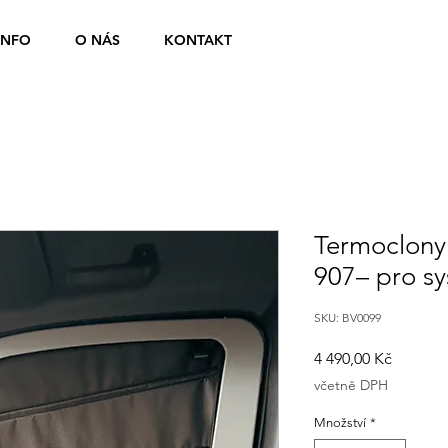
INFO
O NÁS
KONTAKT
Termoclony
907– pro s
SKU: BV0099
Cena
4 490,00 Kč
včetně DPH
Množství
*