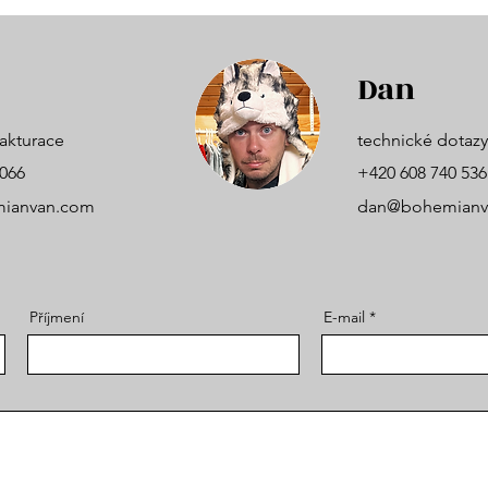
Dan
akturace
technické dotazy
 066
+420 608 740 536
ianvan.com
dan@bohemianv
Příjmení
E-mail