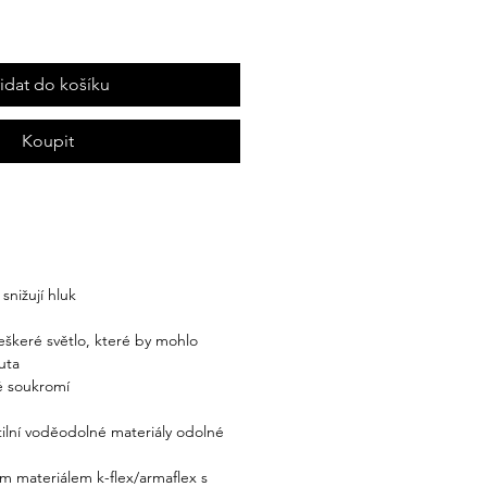
řidat do košíku
Koupit
 snižují hluk
veškeré světlo, které by mohlo
uta
é soukromí
xtilní voděodolné materiály odolné
ým materiálem k-flex/armaflex s