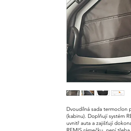
Dvoudílná sada termoclon p
(kabinu). Doplňují systém 
uvnitř auta a zajišťují doko
REMIS rámečku, není třeba 