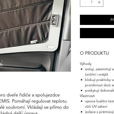
P
O PRODUKTU
Výhody
izolují, zatemňují a
(vnitřní i vnější)
blokují prakticky 
proniknout do/z a
poskytují dokonal
ro dveře řidiče a spolujezdce
Vlastnosti
REMIS. Pomáhají regulovat teplotu
vysoce kvalitní te
vůči UV záření
nalé soukromí. Vkládají se přímo do
izolace s prémiov
žádná další úprava.