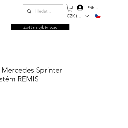
Přihlásit se
CZK (Kč)
Zpět na výběr vozu
 Mercedes Sprinter
ystém REMIS