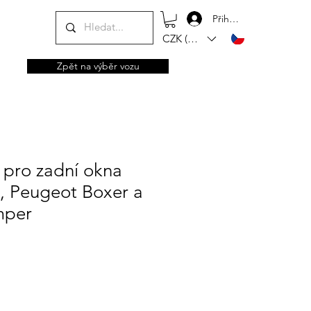
Přihlásit se
CZK (Kč)
Zpět na výběr vozu
 pro zadní okna
, Peugeot Boxer a
mper