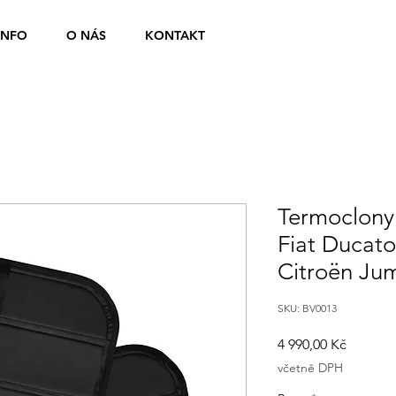
INFO
O NÁS
KONTAKT
Termoclony
Fiat Ducato
Citroën Ju
SKU: BV0013
Cena
4 990,00 Kč
včetně DPH