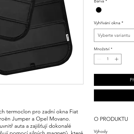
Barva
*
Vyhřívání okna
*
Vyberte variantu
Množství
*
P
h termoclon pro zadní okna Fiat
troën Jumper a Opel Movano.
O PRODUKTU
vnitř auta a zajišťují dokonalé
Výhody
ují pomocí silných magnetů, které