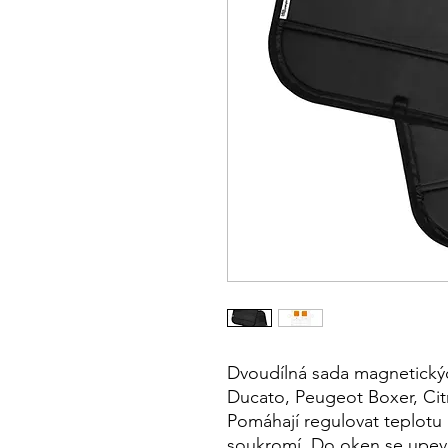
Dvoudílná sada magnetickýc
Ducato, Peugeot Boxer, Ci
Pomáhají regulovat teplotu u
soukromí. Do oken se upevň