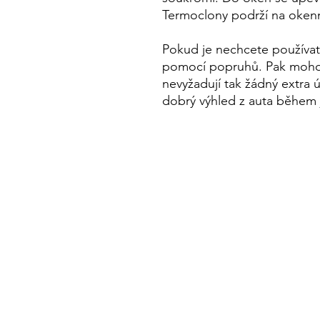
Termoclony podrží na oke
Pokud je nechcete používat, 
pomocí popruhů. Pak mohou 
nevyžadují tak žádný extra 
dobrý výhled z auta během j