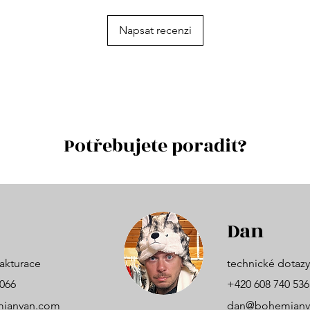
Napsat recenzi
Potřebujete poradit?
Dan
akturace
technické dotazy
 066
+420 608 740 536
ianvan.com
dan@bohemianv