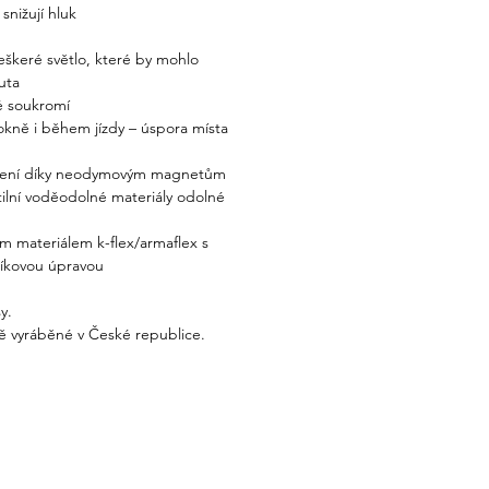
 snižují hluk
veškeré světlo, které by mohlo
uta
é soukromí
okně i během jízdy – úspora místa
ycení díky neodymovým magnetům
xtilní voděodolné materiály odolné
ým materiálem k-flex/armaflex s
níkovou úpravou
y.
ě vyráběné v České republice.