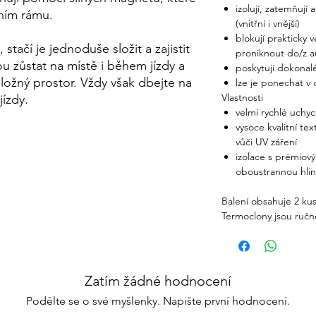
izolují, zatemňují a
nním rámu.
(vnitřní i vnější)
blokují prakticky 
stačí je jednoduše složit a zajistit
proniknout do/z a
zůstat na místě i během jízdy a
poskytují dokonal
úložný prostor. Vždy však dbejte na
lze je ponechat v 
Vlastnosti
ízdy.
velmi rychlé uch
vysoce kvalitní te
vůči UV záření
izolace s prémiov
oboustrannou hli
Balení obsahuje 2 kus
Termoclony jsou ručn
Zatím žádné hodnocení
Podělte se o své myšlenky. Napište první hodnocení.