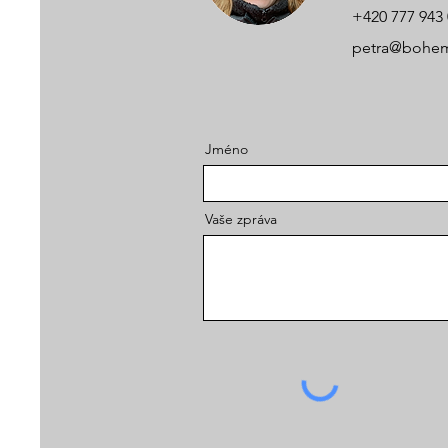
+420 777 943
petra@bohem
Jméno
Vaše zpráva