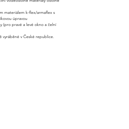
xtilní voděodolné materiály odolné
ým materiálem k-flex/armaflex s
níkovou úpravou
y (pro pravé a levé okno a čelní
ě vyráběné v České republice.