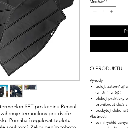
Množství
*
P
O PRODUKTU
Výhody
izolují, zatemňují a
(vnitřní i vnější)
blokují prakticky 
proniknout do/z a
 termoclon SET pro kabinu Renault
poskytují dokonal
r zahrnuje termoclony pro dveře
Vlastnosti
sklo. Pomáhají regulovat teplotu
velmi rychlé uch
onalé soukromí. Zakoupením tohoto