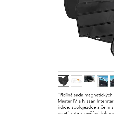
Třídílná sada magnetických
Master IV a Nissan Intersta
řidiče, spolujezdce a čelní 
uvnitř auta a zajišťují dok