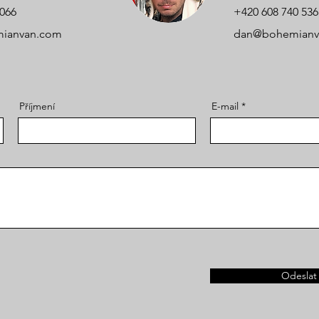
 066
+420 608 740 536
ianvan.com
dan@bohemianv
Příjmení
E-mail
Odeslat