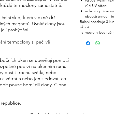
vysoce kvalitní te
u každé termoclony samostatně.
vůči UV záření
izolace s prémiov
oboustrannou hli
elní sklo, která v okně drží
Balení obsahuje 3 kus
lných magnetů. Uvnitř clony jsou
okno).
 její prohýbání.
Termoclony jsou ručn
ání termoclony si pečlivě
bočních oken se upevňují pomocí
bezpečně podrží na okenním rámu.
y pustit trochu světla, nebo
a větrat a nebo jen sledovat, co
lopit pouze horní díl clony. Clona
.
 republice.