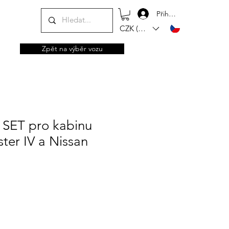
Přihlásit se
CZK (Kč)
Zpět na výběr vozu
 SET pro kabinu
ter IV a Nissan