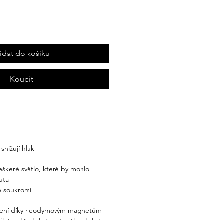
řidat do košíku
Koupit
 snižují hluk
veškeré světlo, které by mohlo
uta
é soukromí
ycení díky neodymovým magnetům