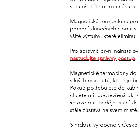
setu ušetříte oproti nákup
Magnetická termoclona pro č
pomocí slunečních clon a si
všité výztuhy, které eliminují
Pro správné první nainstalov
nastudujte správný postup
.
Magnetické termoclony do 
silných magnetů, které je 
Pokud potřebujete do kabin
chcete mít pootevřená okna 
se okolo auta děje, stačí sk
stále zůstává na svém místě
S hrdostí vyrobeno v České