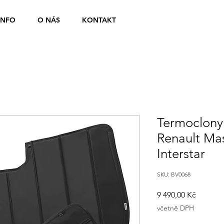
INFO
O NÁS
KONTAKT
Termoclony
Renault Mas
Interstar
SKU: BV0068
Cena
9 490,00 Kč
včetně DPH