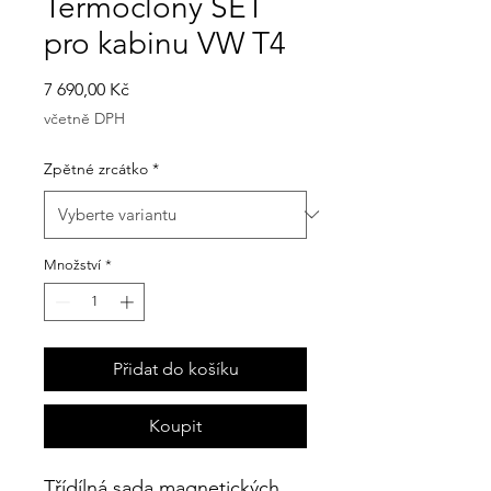
Termoclony SET
pro kabinu VW T4
Cena
7 690,00 Kč
včetně DPH
Zpětné zrcátko
*
Množství
*
Přidat do košíku
Koupit
Třídílná sada magnetických