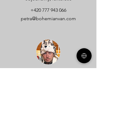
+420 777 943 066
petra@bohemianvan.com
Dan
technické dotazy
+420 608 740 536
dan@bohemianvan.com
Jméno